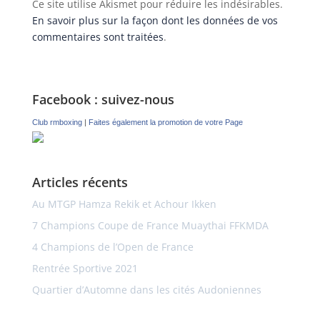
Ce site utilise Akismet pour réduire les indésirables.
En savoir plus sur la façon dont les données de vos
commentaires sont traitées
.
Facebook : suivez-nous
Club rmboxing
|
Faites également la promotion de votre Page
Articles récents
Au MTGP Hamza Rekik et Achour Ikken
7 Champions Coupe de France Muaythai FFKMDA
4 Champions de l’Open de France
Rentrée Sportive 2021
Quartier d’Automne dans les cités Audoniennes