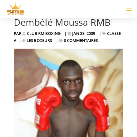
Dembélé Moussa RMB
PAR
CLUB RM BOXING
|
JAN 28, 2009
|
CLASSE
A
,
LES BOXEURS
|
0 COMMENTAIRES