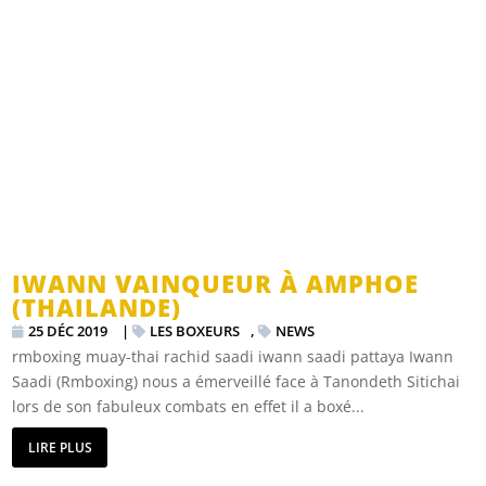
IWANN VAINQUEUR À AMPHOE
(THAILANDE)
25 DÉC 2019
|
LES BOXEURS
,
NEWS
rmboxing muay-thai rachid saadi iwann saadi pattaya Iwann
Saadi (Rmboxing) nous a émerveillé face à Tanondeth Sitichai
lors de son fabuleux combats en effet il a boxé...
LIRE PLUS