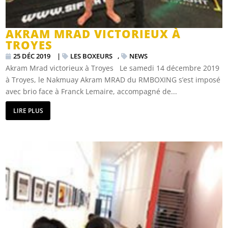
AKRAM MRAD VICTORIEUX À
TROYES
25 DÉC 2019
|
LES BOXEURS
,
NEWS
Akram Mrad victorieux à Troyes Le samedi 14 décembre 2019
à Troyes, le Nakmuay Akram MRAD du RMBOXING s’est imposé
avec brio face à Franck Lemaire, accompagné de...
LIRE PLUS