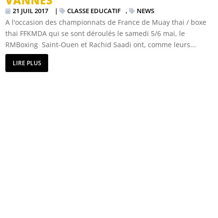
VANNES
21 JUIL 2017
|
CLASSE EDUCATIF
,
NEWS
A l'occasion des championnats de France de Muay thai / boxe
thai FFKMDA qui se sont déroulés le samedi 5/6 mai, le
RMBoxing Saint-Ouen et Rachid Saadi ont, comme leurs...
LIRE PLUS