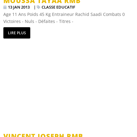
MOUSSA TAYAA RMB
13 JAN 2013
|
CLASSE EDUCATIF
Age 11 Ans Poids 45 Kg Entraineur Rachid Saadi Combats 0
Victoires - Nuls - Défaites - Titres -
LIRE PLUS
VINCENT JOSEPH RMB