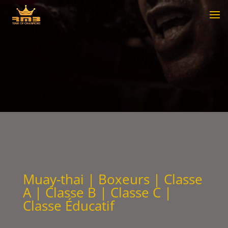
Muay-thai | Boxeurs |
Classe
A
|
Classe B
|
Classe C
|
Classe Éducatif