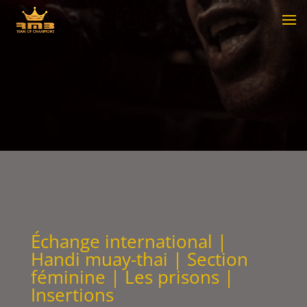
Échange international
|
Handi muay-thai
|
Section
féminine
|
Les prisons
|
Insertions