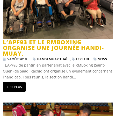
L’APF93 ET LE RMBOXING
ORGANISE UNE JOURNÉE HANDI-
MUAY.
5 AOÛT 2018
|
HANDI MUAY THAÏ
,
LE CLUB
,
NEWS
L’APF93 de pantin en partenariat avec le RMBoxing (Saint-
Ouen) de Saadi Rachid ont organisé un évènement concernant
l’handicap. Tous réunis, la section handi...
LIRE PLUS