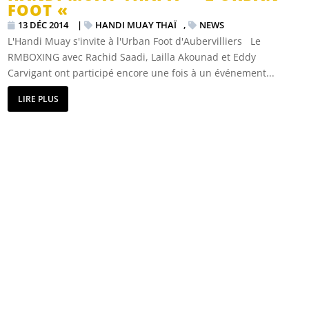
HANDI MUAY THAI À » L’URBAN
FOOT «
13 DÉC 2014
|
HANDI MUAY THAÏ
,
NEWS
L'Handi Muay s'invite à l'Urban Foot d'Aubervilliers Le
RMBOXING avec Rachid Saadi, Lailla Akounad et Eddy
Carvigant ont participé encore une fois à un événement...
LIRE PLUS