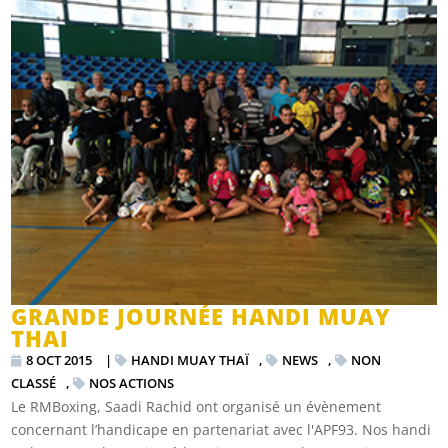
GRANDE JOURNÉE HANDI MUAY
THAI
8 OCT 2015
|
HANDI MUAY THAÏ
,
NEWS
,
NON
CLASSÉ
,
NOS ACTIONS
Le RMBoxing, Saadi Rachid ont organisé un évènement
concernant l’handicape en partenariat avec l'APF93. Nos handi