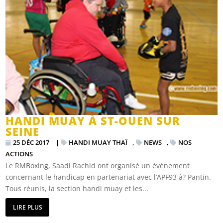
HANDI MUAY À ST-OUEN SUR
SEINE
25 DÉC 2017
|
HANDI MUAY THAÏ
,
NEWS
,
NOS
ACTIONS
Le RMBoxing, Saadi Rachid ont organisé un évènement
concernant le handicap en partenariat avec l’APF93 à? Pantin.
Tous réunis, la section handi muay et les...
LIRE PLUS