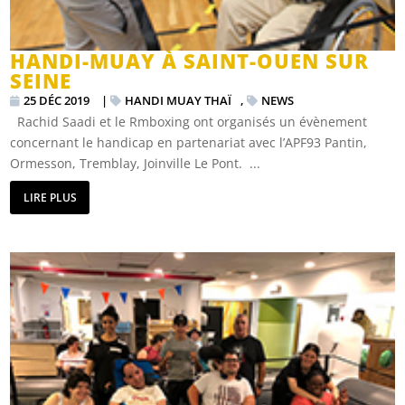
HANDI-MUAY À SAINT-OUEN SUR
SEINE
25 DÉC 2019
|
HANDI MUAY THAÏ
,
NEWS
Rachid Saadi et le Rmboxing ont organisés un évènement
concernant le handicap en partenariat avec l’APF93 Pantin,
Ormesson, Tremblay, Joinville Le Pont. ...
LIRE PLUS