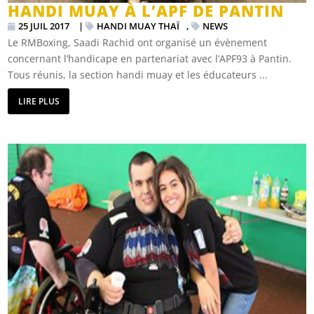
HANDI MUAY À L’APF DE PANTIN
25 JUIL 2017
|
HANDI MUAY THAÏ
,
NEWS
Le RMBoxing, Saadi Rachid ont organisé un évènement
concernant l’handicape en partenariat avec l’APF93 à Pantin.
Tous réunis, la section handi muay et les éducateurs ...
LIRE PLUS