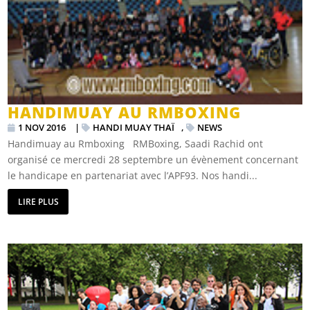
HANDIMUAY AU RMBOXING
1 NOV 2016
|
HANDI MUAY THAÏ
,
NEWS
Handimuay au Rmboxing RMBoxing, Saadi Rachid ont
organisé ce mercredi 28 septembre un évènement concernant
le handicape en partenariat avec l’APF93. Nos handi...
LIRE PLUS