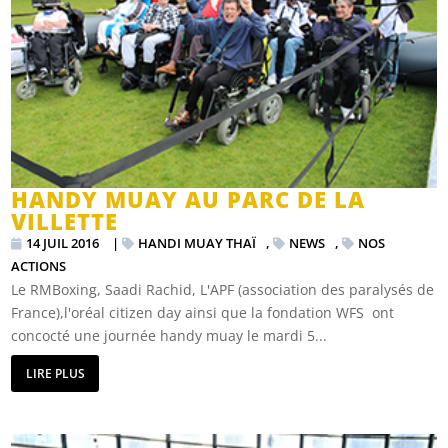
HANDY MUAY AU PARC DE LA
VILLETTE
14 JUIL 2016
|
HANDI MUAY THAÏ
,
NEWS
,
NOS
ACTIONS
Le RMBoxing, Saadi Rachid, L'APF (association des paralysés de
France),l'oréal citizen day ainsi que la fondation WFS ont
concocté une journée handy muay le mardi 5...
LIRE PLUS