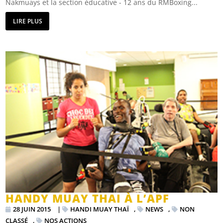
Nakmuays et la section éducative - 12 ans du RMBoxing...
LIRE PLUS
HANDY MUAY THAI À L’APF
28 JUIN 2015
|
HANDI MUAY THAÏ
,
NEWS
,
NON
CLASSÉ
,
NOS ACTIONS