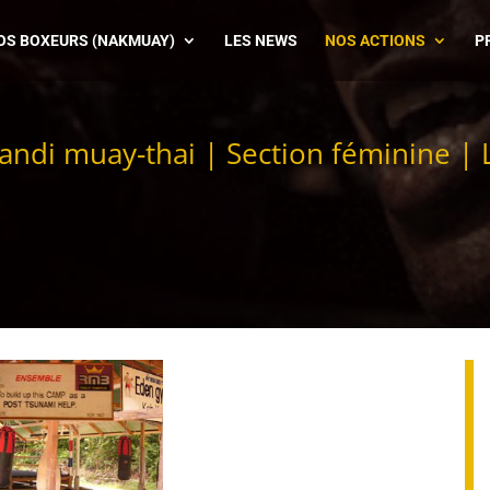
OS BOXEURS (NAKMUAY)
LES NEWS
NOS ACTIONS
P
andi muay-thai
|
Section féminine
|