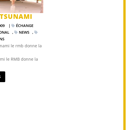
 TSUNAMI
009
|
ÉCHANGE
IONAL
,
NEWS
,
NS
ami le RMB donne la
S