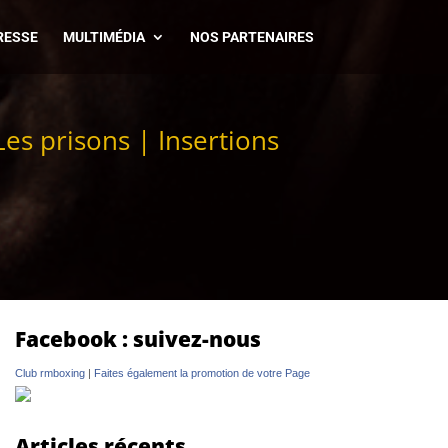
RESSE
MULTIMÉDIA
NOS PARTENAIRES
Les prisons
|
Insertions
Facebook : suivez-nous
Club rmboxing
|
Faites également la promotion de votre Page
Articles récents