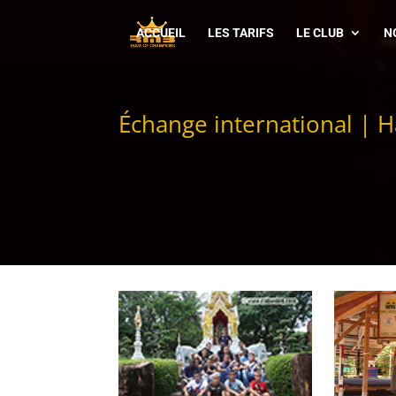
ACCUEIL
LES TARIFS
LE CLUB
N
Échange international
|
H