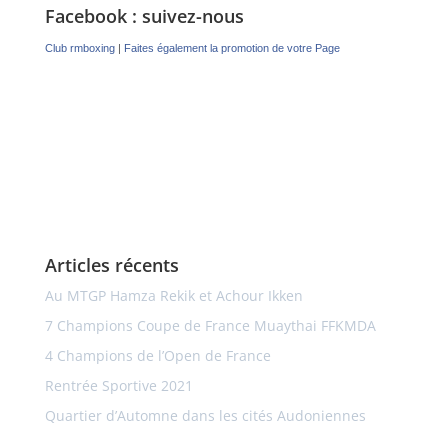
Facebook : suivez-nous
Club rmboxing
|
Faites également la promotion de votre Page
Articles récents
Au MTGP Hamza Rekik et Achour Ikken
7 Champions Coupe de France Muaythai FFKMDA
4 Champions de l’Open de France
Rentrée Sportive 2021
Quartier d’Automne dans les cités Audoniennes