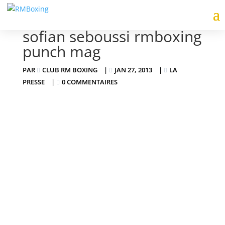
sofian seboussi rmboxing
punch mag
PAR
CLUB RM BOXING
|
JAN 27, 2013
|
LA
PRESSE
|
0 COMMENTAIRES