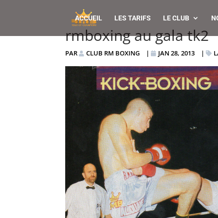
ACCUEIL
LES TARIFS
LE CLUB
N
rmboxing au gala tk2
PAR
CLUB RM BOXING
|
JAN 28, 2013
|
L