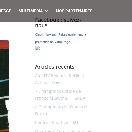
RESSE
MULTIMÉDIA
NOS PARTENAIRES
Facebook : suivez-
nous
Club rmboxing
|
Faites également la
promotion de votre Page
Articles récents
Au MTGP Hamza Rekik et
Achour Ikken
7 Champions Coupe de
France Muaythai FFKMDA
4 Champions de l’Open de
France
Rentrée Sportive 2021
Quartier d’Automne dans les