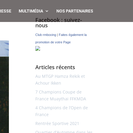
RESSE
MULTIMÉDIA
NOS PARTENAIRES
Facebook : suivez-
nous
Club rmboxing
|
Faites également la
promotion de votre Page
Articles récents
Au MTGP Hamza Rekik et
Achour Ikken
7 Champions Coupe de
France Muaythai FFKMDA
4 Champions de l’Open de
France
Rentrée Sportive 2021
Quartier d’Automne dans les