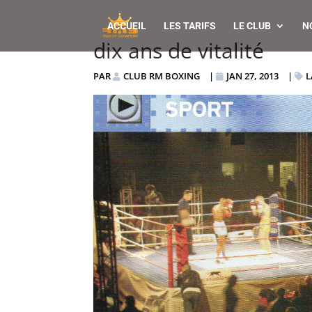
ACCUEIL
LES TARIFS
LE CLUB
N
dix ans de vitalité
PAR
CLUB RM BOXING
|
JAN 27, 2013
|
L