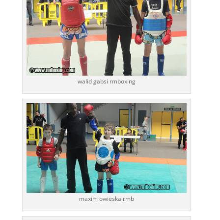
walid gabsi rmboxing
maxim owieska rmb