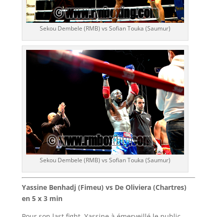
Sekou Dembele (RMB) vs Sofian Touka (Saumur)
Sekou Dembele (RMB) vs Sofian Touka (Saumur)
Yassine Benhadj (Fimeu) vs De Oliviera (Chartres)
en 5 x 3 min
Pour son last fight, Yassine à émerveillé le public