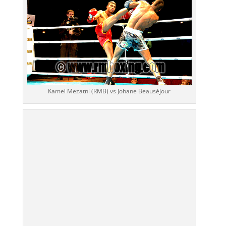
Kamel Mezatni (RMB) vs Johane Beauséjour