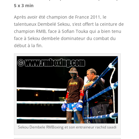
5 x 3 min
Après avoir été champion de France 2011, le
talentueux Dembelé Sekou, s’est offert la ceinture de
champion RMB, face à Sofian Touka qui a bien tenu
face à Sekou dembele dominateur du combat du
début à la fin.
Sekou Dembele RMBoxing et son entraineur rachid saadi