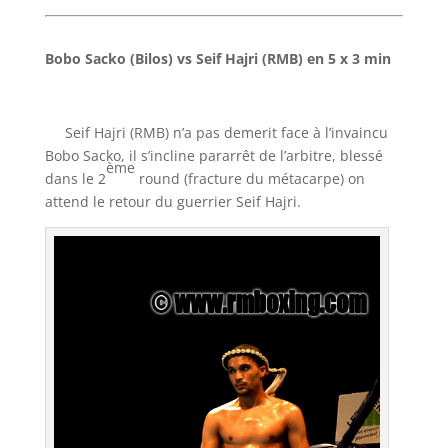
Bobo Sacko (Bilos) vs Seif Hajri (RMB) en 5 x 3 min
Seif Hajri (RMB) n’a pas demerit face à l’invaincu
Bobo Sacko, il s’incline pararrêt de l’arbitre, blessé
ème
dans le 2
round (fracture du métacarpe) on
attend le retour du guerrier Seif Hajri.