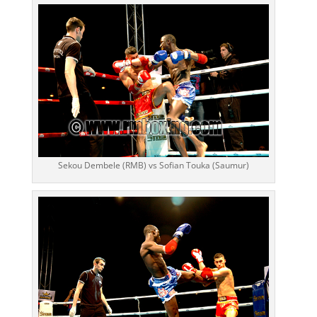
Sekou Dembele (RMB) vs Sofian Touka (Saumur)