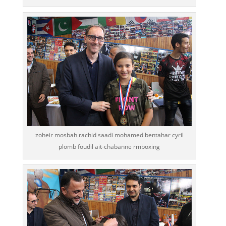
zoheir mosbah rachid saadi mohamed bentahar cyril
plomb foudil ait-chabanne rmboxing