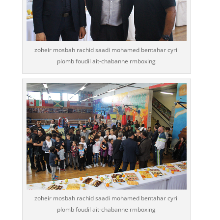
zoheir mosbah rachid saadi mohamed bentahar cyril
plomb foudil ait-chabanne rmboxing
zoheir mosbah rachid saadi mohamed bentahar cyril
plomb foudil ait-chabanne rmboxing