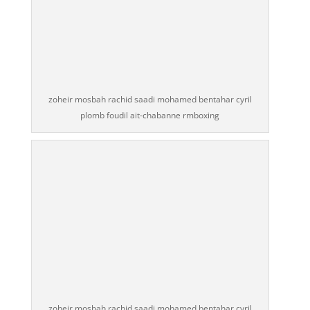
zoheir mosbah rachid saadi mohamed bentahar cyril
plomb foudil ait-chabanne rmboxing
zoheir mosbah rachid saadi mohamed bentahar cyril