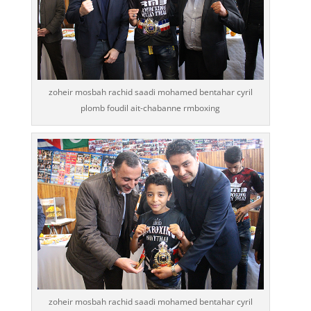
zoheir mosbah rachid saadi mohamed bentahar cyril
plomb foudil ait-chabanne rmboxing
zoheir mosbah rachid saadi mohamed bentahar cyril