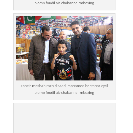
plomb foudil ait-chabanne rmboxing
zoheir mosbah rachid saadi mohamed bentahar cyril
plomb foudil ait-chabanne rmboxing