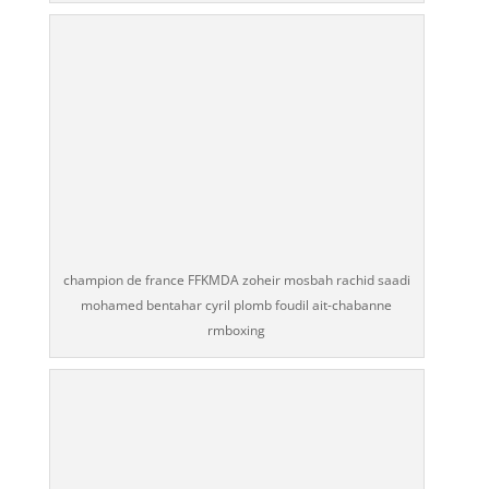
champion de france FFKMDA zoheir mosbah rachid saadi
mohamed bentahar cyril plomb foudil ait-chabanne
rmboxing