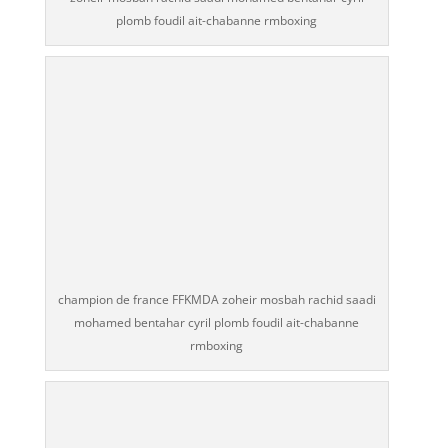
plomb foudil ait-chabanne rmboxing
champion de france FFKMDA zoheir mosbah rachid saadi
mohamed bentahar cyril plomb foudil ait-chabanne
rmboxing