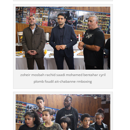
zoheir mosbah rachid saadi mohamed bentahar cyril
plomb foudil ait-chabanne rmboxing