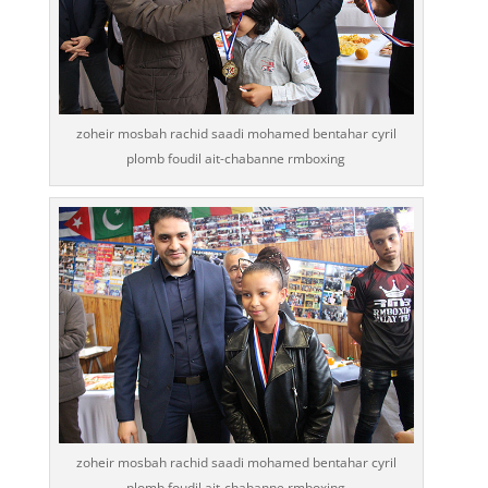
zoheir mosbah rachid saadi mohamed bentahar cyril
plomb foudil ait-chabanne rmboxing
zoheir mosbah rachid saadi mohamed bentahar cyril
plomb foudil ait-chabanne rmboxing