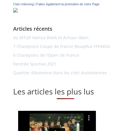
Club rmboxing
|
Faites également la promotion de votre Page
Articles récents
Au MTGP Hamza Rekik et Achour Ikken
7 Champions Coupe de France Muaythai FFKMDA
4 Champions de l’Open de France
Rentrée Sportive 2021
Quartier d’Automne dans les cités Audoniennes
Les articles les plus lus