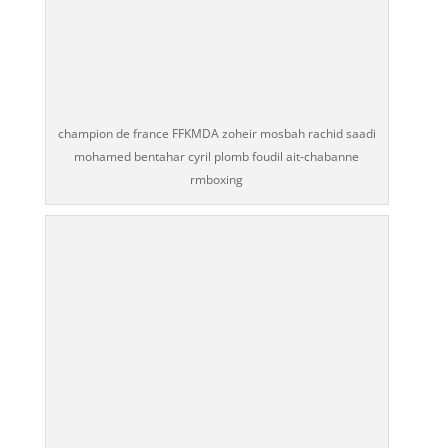
champion de france FFKMDA zoheir mosbah rachid saadi
mohamed bentahar cyril plomb foudil ait-chabanne
rmboxing