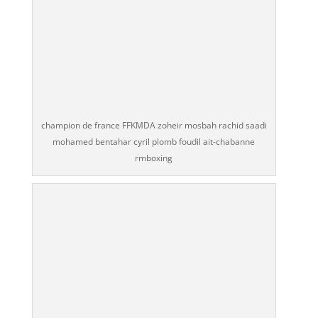
champion de france FFKMDA zoheir mosbah rachid saadi
mohamed bentahar cyril plomb foudil ait-chabanne
rmboxing