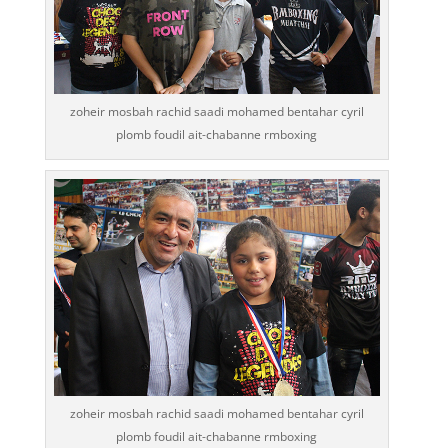
zoheir mosbah rachid saadi mohamed bentahar cyril
plomb foudil ait-chabanne rmboxing
zoheir mosbah rachid saadi mohamed bentahar cyril
plomb foudil ait-chabanne rmboxing