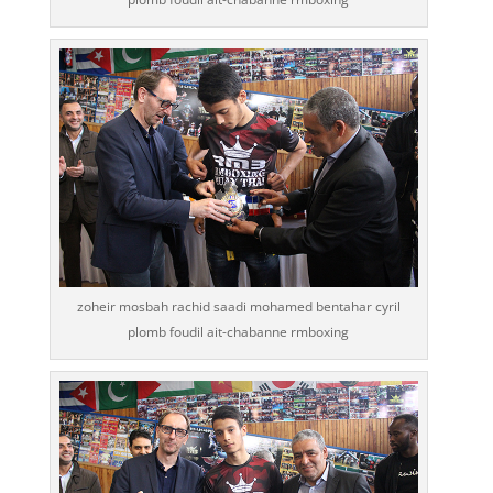
zoheir mosbah rachid saadi mohamed bentahar cyril
plomb foudil ait-chabanne rmboxing